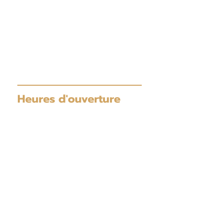
Adress corporatif:
1, avenue Mateev
Kapuskasing (Ontario)
705-367-2557
info@cnccabinets.ca
Heures d'ouverture
Lundi au jeudi
10h00 à 15h00 ou par rendez-vous
Vendredi au dimanche
par rendez-vous
Liens rapides
Services