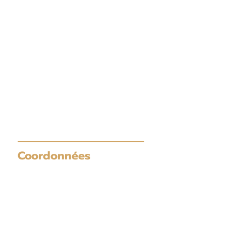
Coordonnées
Salle d'exposition
Coordonnées GPS:
37 ON-11
Moonbeam (Ontario)